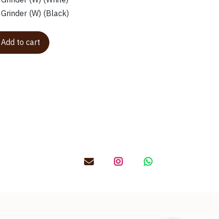
Grinder (W) (White)
Grinder (W) (Black)
Add to cart